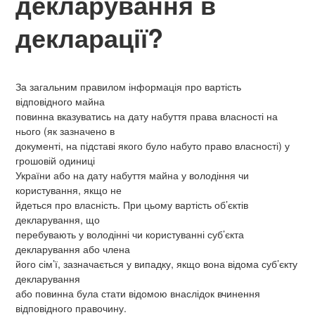
декларування в
декларації?
За загальним правилом інформація про вартість
відповідного майна
повинна вказуватись на дату набуття права власності на
нього (як зазначено в
документі, на підставі якого було набуто право власності) у
грошовій одиниці
України або на дату набуття майна у володіння чи
користування, якщо не
йдеться про власність.
При цьому вартість об’єктів
декларування, що
перебувають у володінні чи користуванні суб’єкта
декларування або члена
його сім’ї, зазначається у випадку, якщо вона відома суб’єкту
декларування
або повинна була стати відомою внаслідок вчинення
відповідного правочину.