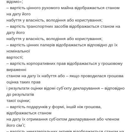
відомо»;
– вартість цінного рухомого майна відображається станом
на дату його
набуття у власність, володіння або користування;
– вартість транспортних засобів відображається станом на
дату його
набуття у власність, володіння або користування;
– вартість цінних паперів відображається відповідно до їх
номінальної
вартості;
– вартість корпоративних прав відображається у грошовому
вираженні
станом на дату їх набуття або – якщо проводилася грошова
оцінка таких прав
і результати оцінки відомі суб’єкту декларування – відповідно
до результатів
такої оцінки;
– вартість подарунків у формі, іншій ніж грошова,
відображається станом
на дату їх отримання суб’єктом декларування або членом
його сім’ї;
– вартість нематеріальних активів відображається станом на